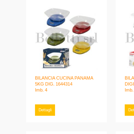
BILANCIA CUCINA PANAMA
BIL
5KG DIG. 1644314
DIG
Imb. 4
Imb.
Dettagli
Det