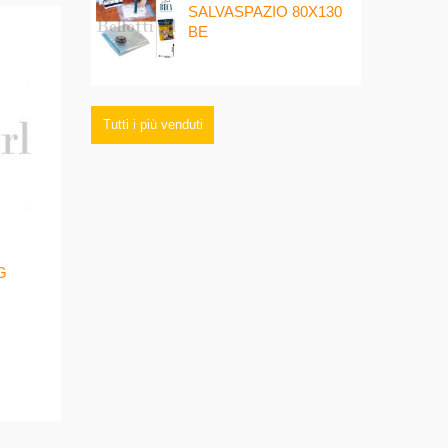
SALVASPAZIO 80X130
BE
Tutti i più venduti
G