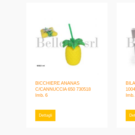
BICCHIERE ANANAS
BIL
C/CANNUCCIA 650 730518
100
Imb. 6
Imb.
Dettagli
Det