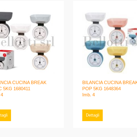
ANCIA CUCINA BREAK
BILANCIA CUCINA BREA
C 5KG 1680411
POP 5KG 1648364
 4
Imb. 4
tagli
Dettagli