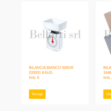
BILANCIA BIANCO 500GR
BIL
033001 KAUG.
164
Imb. 6
Imb.
Dettagli
Det